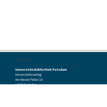
Kontakt
Universitätsbibliothek Potsdam
Universitätsverlag
Am Neuen Palais 10
14476 Potsdam
Kontaktformular
verlag[at]uni-potsdam.de
+49 (0)331 977-2094