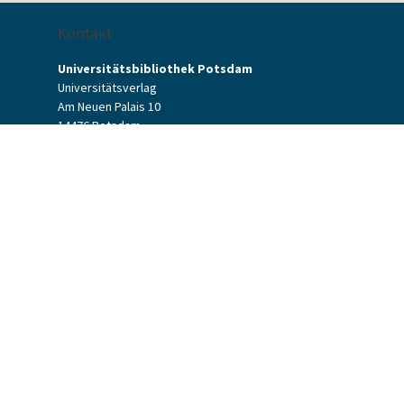
Kontakt
Universitätsbibliothek Potsdam
Universitätsverlag
Am Neuen Palais 10
14476 Potsdam
Kontaktformular
verlag[at]uni-potsdam.de
+49 (0)331 977-2094
+49 (0)331 977-2292
Universitätsverlag Potsdam
Universitätsbibliothek Potsdam
Allgemeine Geschäftsbedingungen
Datenschutzerklärung
Barrierefreiheit