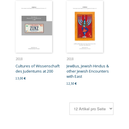
2018
2018
Cultures of Wissenschaft
JewBus, Jewish Hindus &
des Judentums at 200
other Jewish Encounters
with East
13,00
€
12,50
€