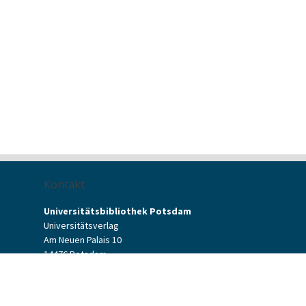
Kontakt
Universitätsbibliothek Potsdam
Universitätsverlag
Am Neuen Palais 10
14476 Potsdam
Kontaktformular
verlag[at]uni-potsdam.de