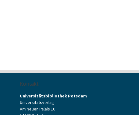
Kontakt
Universitätsbibliothek Potsdam
Universitätsverlag
Am Neuen Palais 10
14476 Potsdam
Kontaktformular
verlag[at]uni-potsdam.de