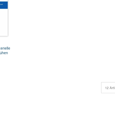
erielle
rühen