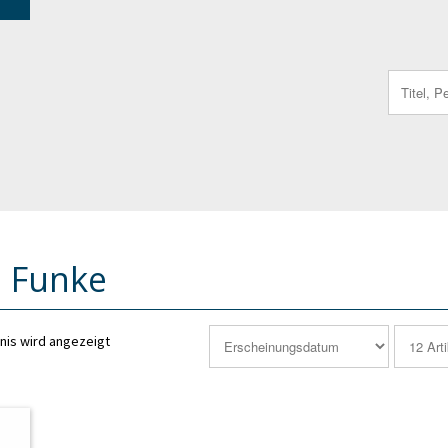
Search
for:
s Funke
nis wird angezeigt