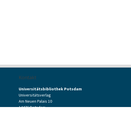
Kontakt
Universitätsbibliothek Potsdam
Universitätsverlag
Am Neuen Palais 10
14476 Potsdam
Kontaktformular
verlag[at]uni-potsdam.de