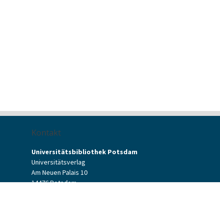
Kontakt
Universitätsbibliothek Potsdam
Universitätsverlag
Am Neuen Palais 10
14476 Potsdam
Kontaktformular
verlag[at]uni-potsdam.de