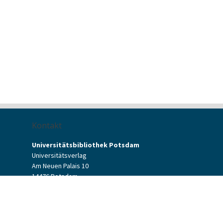
Kontakt
Universitätsbibliothek Potsdam
Universitätsverlag
Am Neuen Palais 10
14476 Potsdam
Kontaktformular
verlag[at]uni-potsdam.de
+49 (0)331 977-2094