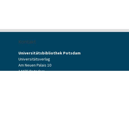
Kontakt
Universitätsbibliothek Potsdam
Universitätsverlag
Am Neuen Palais 10
14476 Potsdam
Kontaktformular
verlag[at]uni-potsdam.de
+49 (0)331 977-2094
+49 (0)331 977-2292