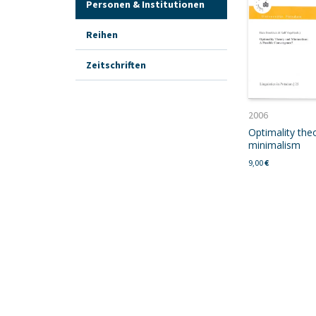
Personen & Institutionen
Reihen
Zeitschriften
2006
Optimality the
minimalism
9,00
€