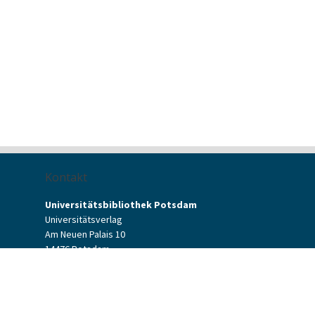
Kontakt
Universitätsbibliothek Potsdam
Universitätsverlag
Am Neuen Palais 10
14476 Potsdam
Kontaktformular
verlag[at]uni-potsdam.de
+49 (0)331 977-2094