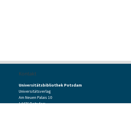
Kontakt
Universitätsbibliothek Potsdam
Universitätsverlag
Am Neuen Palais 10
14476 Potsdam
Kontaktformular
verlag[at]uni-potsdam.de
+49 (0)331 977-2094