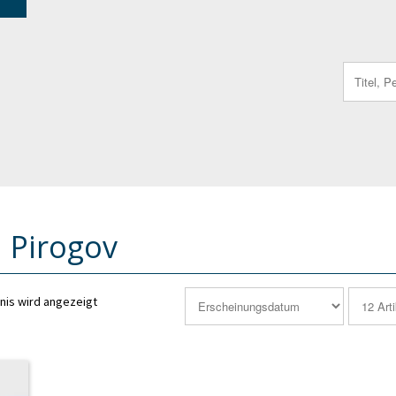
Search
for:
i Pirogov
nis wird angezeigt