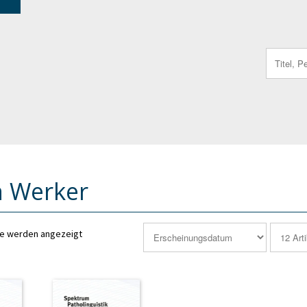
Search
for:
 Werker
se werden angezeigt