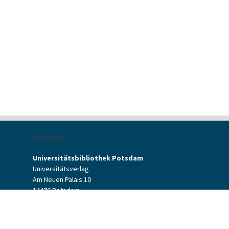
Kontakt
Universitätsbibliothek Potsdam
Universitätsverlag
Am Neuen Palais 10
14476 Potsdam
Kontaktformular
verlag[at]uni-potsdam.de