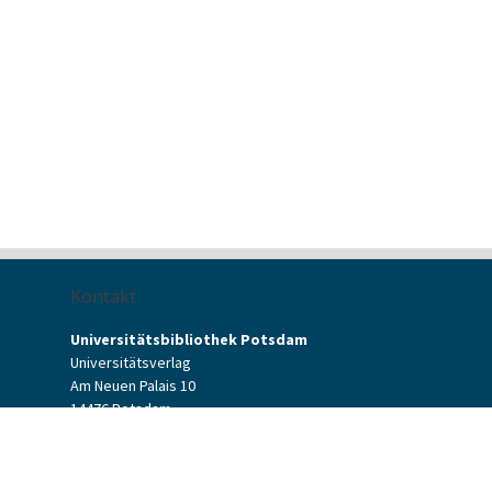
Kontakt
Universitätsbibliothek Potsdam
Universitätsverlag
Am Neuen Palais 10
14476 Potsdam
Kontaktformular
verlag[at]uni-potsdam.de