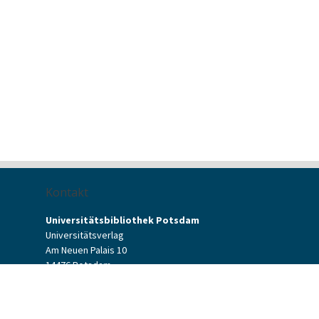
Kontakt
Universitätsbibliothek Potsdam
Universitätsverlag
Am Neuen Palais 10
14476 Potsdam
Kontaktformular
verlag[at]uni-potsdam.de