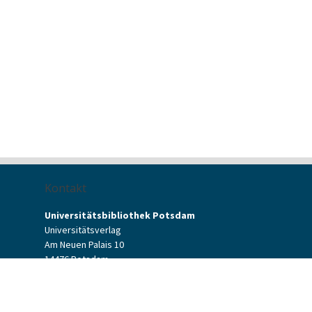
Kontakt
Universitätsbibliothek Potsdam
Universitätsverlag
Am Neuen Palais 10
14476 Potsdam
Kontaktformular
verlag[at]uni-potsdam.de