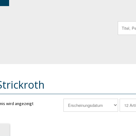
Search
for:
Strickroth
nis wird angezeigt