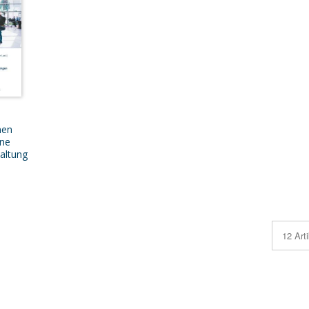
nen
ine
altung