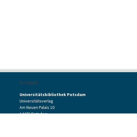
Kontakt
Universitätsbibliothek Potsdam
Universitätsverlag
Am Neuen Palais 10
14476 Potsdam
Kontaktformular
verlag[at]uni-potsdam.de