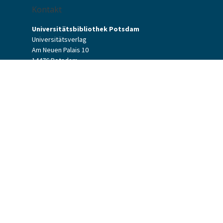
Kontakt
Universitätsbibliothek Potsdam
Universitätsverlag
Am Neuen Palais 10
14476 Potsdam
Kontaktformular
verlag[at]uni-potsdam.de
+49 (0)331 977-2094
+49 (0)331 977-2292
Universitätsverlag Potsdam
Universitätsbibliothek Potsdam
Allgemeine Geschäftsbedingungen
Datenschutzerklärung
Barrierefreiheit
Impressum