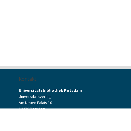
Kontakt
Universitätsbibliothek Potsdam
Universitätsverlag
Am Neuen Palais 10
14476 Potsdam
Kontaktformular
verlag[at]uni-potsdam.de