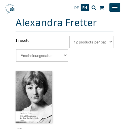
Deutsch
English
DE
EN
Alexandra Fretter
1 result