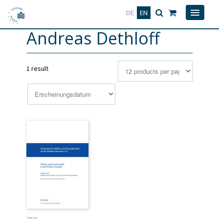
Deutsch
English
DE
EN
Andreas Dethloff
1 result