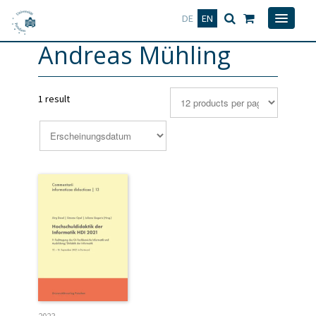
Deutsch
English
DE
EN
Andreas Mühling
1 result