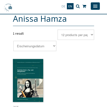
Deutsch
English
DE
EN
Anissa Hamza
1 result