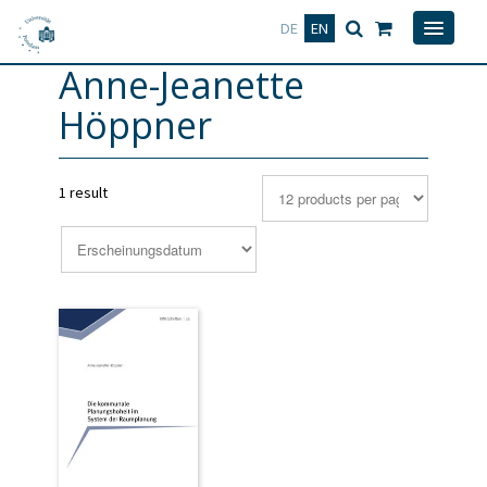
Deutsch
English
DE
EN
Anne-Jeanette
Höppner
1 result