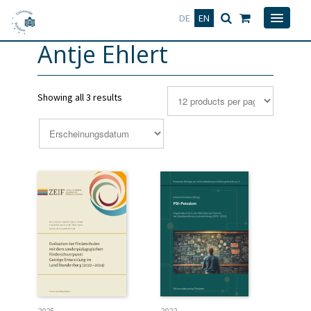
Deutsch
English
DE
EN
Antje Ehlert
Showing all 3 results