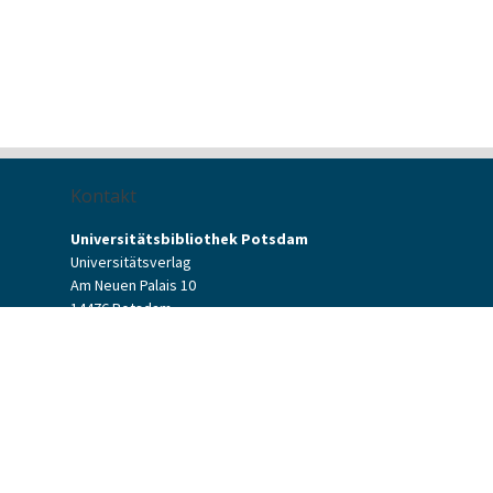
Kontakt
Universitätsbibliothek Potsdam
Universitätsverlag
Am Neuen Palais 10
14476 Potsdam
Kontaktformular
verlag[at]uni-potsdam.de
+49 (0)331 977-2094
+49 (0)331 977-2292