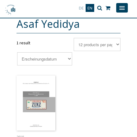
Deutsch
English
DE
EN
Asaf Yedidya
1 result