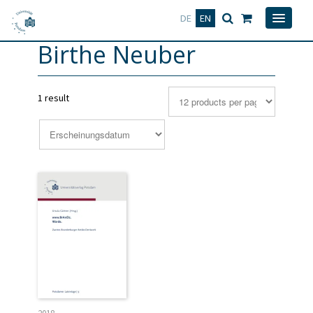
Deutsch
English
DE
EN
Birthe Neuber
1 result