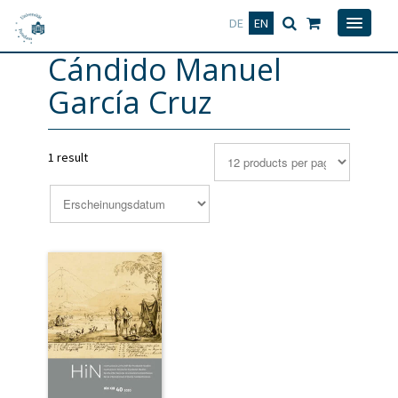
Deutsch
English
DE
EN
Cándido Manuel
García Cruz
1 result