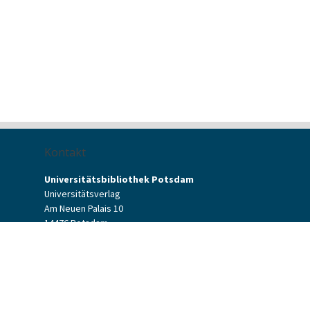
Kontakt
Universitätsbibliothek Potsdam
Universitätsverlag
Am Neuen Palais 10
14476 Potsdam
Kontaktformular
verlag[at]uni-potsdam.de
+49 (0)331 977-2094
+49 (0)331 977-2292