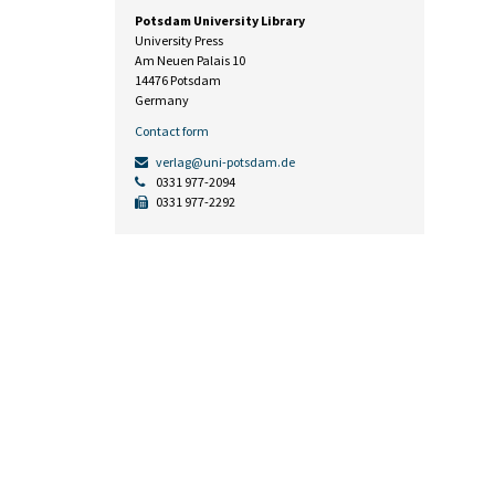
Potsdam University Library
University Press
Am Neuen Palais 10
14476 Potsdam
Germany
Contact form
verlag@uni-potsdam.de
0331 977-2094
0331 977-2292