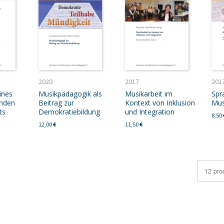
2020
2017
201
ines
Musikpädagogik als
Musikarbeit im
Spr
enden
Beitrag zur
Kontext von Inklusion
Mus
ts
Demokratiebildung
und Integration
8,50
12,00
€
11,50
€