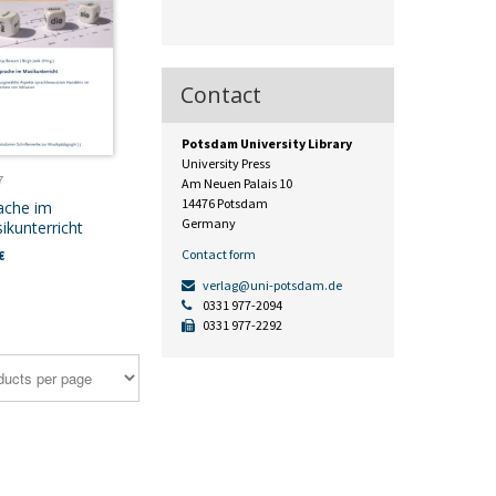
Contact
Potsdam University Library
University Press
7
Am Neuen Palais 10
14476 Potsdam
ache im
Germany
ikunterricht
Contact form
€
verlag@uni-potsdam.de
0331 977-2094
0331 977-2292