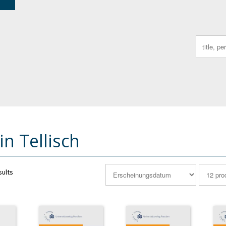
Search
for:
in Tellisch
sults