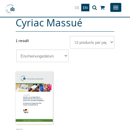
Deutsch
English
DE
EN
Cyriac Massué
1 result