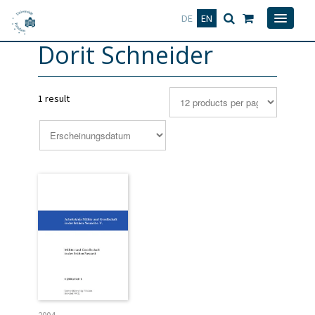
Deutsch
English
DE
EN
Dorit Schneider
1 result