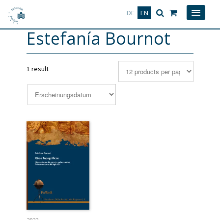
Deutsch
English
DE
EN
Estefanía Bournot
1 result