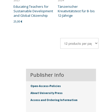
2025
2024
Educating Teachers for
Tänzerischer
Sustainable Development
Kreativitätstest für 8- bis
and Global Citizenship
12-Jährige
25,00
€
Publisher Info
Open-Access-Policies
About University Press
Access and Ordering Information