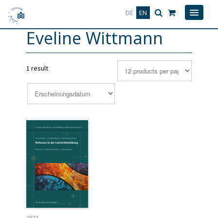
Deutsch
English
DE
EN
Eveline Wittmann
1 result