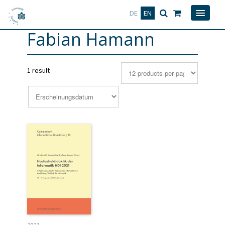
Deutsch
English
DE
EN
Fabian Hamann
1 result