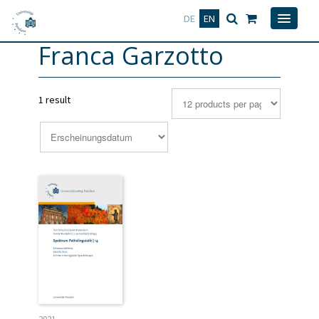
Deutsch
English
DE
EN
Franca Garzotto
1 result