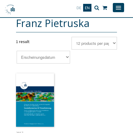
Deutsch
English
DE
EN
Franz Pietruska
1 result