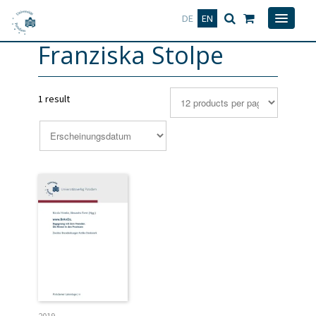
Deutsch
English
DE
EN
Franziska Stolpe
1 result