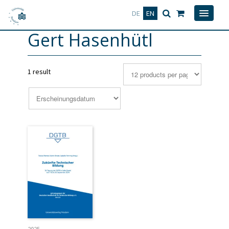
Deutsch
English
DE
EN
Gert Hasenhütl
1 result