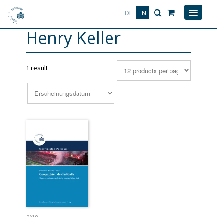
Deutsch
English
DE
EN
Henry Keller
1 result