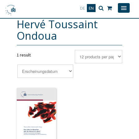
Deutsch
English
DE
EN
Hervé Toussaint
Ondoua
1 result