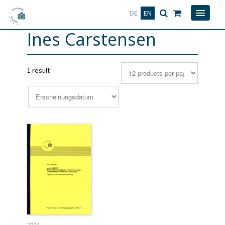
Deutsch
English
DE
EN
Ines Carstensen
1 result