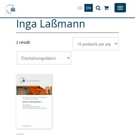
Deutsch
English
DE
EN
Inga Laßmann
1 result