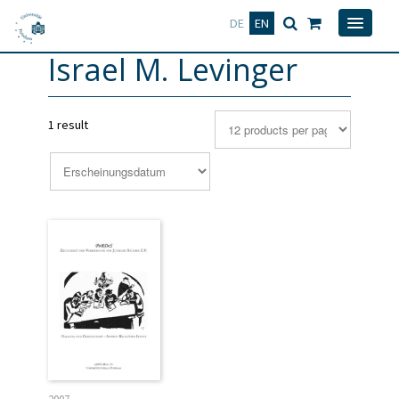
Deutsch
English
DE
EN
Israel M. Levinger
1 result