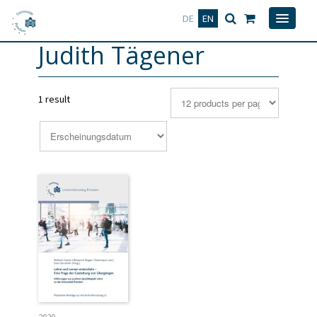
Deutsch
English
DE
EN
Judith Tägener
1 result