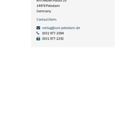
Am Neuen Palais 10
14476 Potsdam
Germany
Contact form
verlag@uni-potsdam.de
0331 977-2094
0331 977-2292