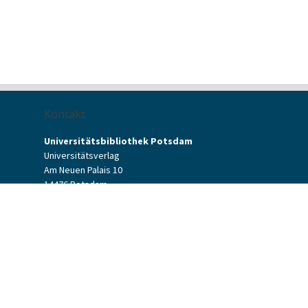
Kontakt
Universitätsbibliothek Potsdam
Universitätsverlag
Am Neuen Palais 10
14476 Potsdam
Kontaktformular
verlag[at]uni-potsdam.de
+49 (0)331 977-2094
+49 (0)331 977-2292